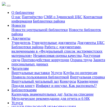
О библиотеке
О нас
Партнёрство
СМИ о Здвинской ЦБС
Контактная
информация
Библиотеки района
Новости
Новости центральной библиотеки
Новости библиотек
района
Документы
Учредитель
Учредительные документы
Документы ЦБС
Библиотеки района
Работа с документами,
включенными в «Федеральный список экстремистских
материалов»
Независимая оценка качества
Доступная
среда
Противодействие коррупции
Охрана труда
Защита
персональных данных
Читателям
Виртуальные выставки
Услуги
Клубы по интересам
Правила пользования библиотекой
Виртуальная справка
Виртуальный читальный зал
Конкурсы
Краеведение
Продли книгу
Инфаркт и инсульт. Как распознать!?
Библиотекарям
Календарь знаменательных дат
Акты на списание
Методические рекомендации для отчета и 6 НК
Услуги