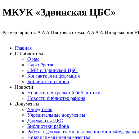
МКУК «Здвинская ЦБС»
Размер шрифта:
A
A
A
Цветовая схема:
A
A
A
A
Изображения
В
Главная
О библиотеке
О нас
Партнёрство
СМИ о Здвинской ЦБС
Контактная информация
Библиотеки района
Новости
Новости центральной библиотеки
Новости библиотек района
Документы
Учредитель
Учредительные документы
Документы ЦБС
Библиотеки района
Работа с документами, включенными в «Федеральн
Независимая оценка качества