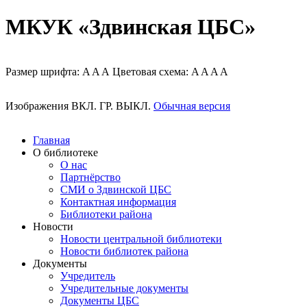
МКУК «Здвинская ЦБС»
Размер шрифта:
A
A
A
Цветовая схема:
A
A
A
A
Изображения
ВКЛ.
ГР.
ВЫКЛ.
Обычная версия
Главная
О библиотеке
О нас
Партнёрство
СМИ о Здвинской ЦБС
Контактная информация
Библиотеки района
Новости
Новости центральной библиотеки
Новости библиотек района
Документы
Учредитель
Учредительные документы
Документы ЦБС