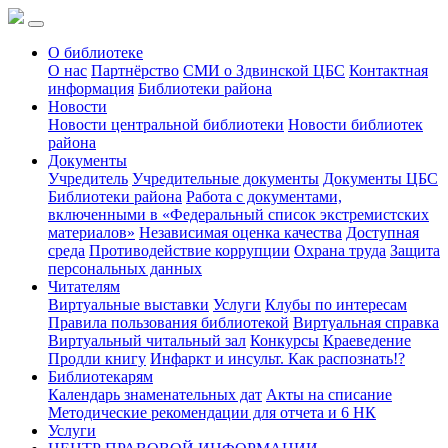
О библиотеке
О нас
Партнёрство
СМИ о Здвинской ЦБС
Контактная
информация
Библиотеки района
Новости
Новости центральной библиотеки
Новости библиотек
района
Документы
Учредитель
Учредительные документы
Документы ЦБС
Библиотеки района
Работа с документами,
включенными в «Федеральный список экстремистских
материалов»
Независимая оценка качества
Доступная
среда
Противодействие коррупции
Охрана труда
Защита
персональных данных
Читателям
Виртуальные выставки
Услуги
Клубы по интересам
Правила пользования библиотекой
Виртуальная справка
Виртуальный читальный зал
Конкурсы
Краеведение
Продли книгу
Инфаркт и инсульт. Как распознать!?
Библиотекарям
Календарь знаменательных дат
Акты на списание
Методические рекомендации для отчета и 6 НК
Услуги