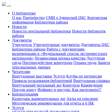
О библиотеке
О нас
Партнёрство
СМИ о Здвинской ЦБС
Контактная
информация
Библиотеки района
Новости
Новости центральной библиотеки
Новости библиотек
района
Документы
Учредитель
Учредительные документы
Документы ЦБС
Библиотеки района
Работа с документами,
включенными в «Федеральный список экстремистских
материалов»
Независимая оценка качества
Доступная
среда
Противодействие коррупции
Охрана труда
Защита
персональных данных
Читателям
Виртуальные выставки
Услуги
Клубы по интересам
Правила пользования библиотекой
Виртуальная справка
Виртуальный читальный зал
Конкурсы
Краеведение
Продли книгу
Инфаркт и инсульт. Как распознать!?
Библиотекарям
Календарь знаменательных дат
Акты на списание
Методические рекомендации для отчета и 6 НК
Услуги