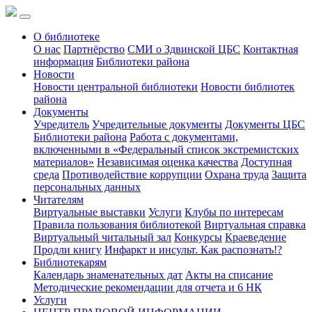
О библиотеке
О нас
Партнёрство
СМИ о Здвинской ЦБС
Контактная
информация
Библиотеки района
Новости
Новости центральной библиотеки
Новости библиотек
района
Документы
Учредитель
Учредительные документы
Документы ЦБС
Библиотеки района
Работа с документами,
включенными в «Федеральный список экстремистских
материалов»
Независимая оценка качества
Доступная
среда
Противодействие коррупции
Охрана труда
Защита
персональных данных
Читателям
Виртуальные выставки
Услуги
Клубы по интересам
Правила пользования библиотекой
Виртуальная справка
Виртуальный читальный зал
Конкурсы
Краеведение
Продли книгу
Инфаркт и инсульт. Как распознать!?
Библиотекарям
Календарь знаменательных дат
Акты на списание
Методические рекомендации для отчета и 6 НК
Услуги