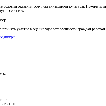
ве условий оказания услуг организациями культуры. Пожалуйста
луг населению.
ьтуры
 принять участие в оценке удовлетворенности граждан работо
авы»
ство»
а страны»