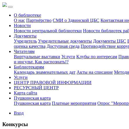
О библиотеке
О нас
Партнёрство
СМИ о Здвинской ЦБС
Контактная и
Новости
Новости центральной библиотеки
Новости библиотек ра
Документы
Учредитель
Учредительные документы
Документы ЦБС
оценка качества
Доступная среда
Противодействие корр
Читателям
Виртуальные выставки
Услуги
Клубы по интересам
Прав
и инсульт. Как распознать!?
Библиотекарям
Календарь знаменательных дат
Акты на списание
Методи
Услуги
ЦЕНТР ПРАВОВОЙ ИНФОРМАЦИИ
РЕСУРСНЫЙ ЦЕНТР
Карта сайта
Пушкинская карта
Пушкинская карта
Платные мероприятия
Опрос "Меропри
Вход
Конкурсы