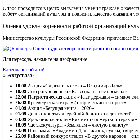
Опрос проводится в целях выявления мнения граждан о качест
работу организаций культуры и повысить качество оказания ус
Оценка удовлетворенности работой организаций кул
Министерство культуры Российской Федерации приглашает Вас
Для перехода, нажмите на изображение
Календарь событий
08
Август
2026
10.08
Акция «Служитель слова – Владимир Даль»
10.08
Литературная игра «Классика на все времена»
22.08
Патриотическая акция «Флаг державы – символ сл
26.08
Краеведческая игра «Исторический экспресс»
01.09
Акция «Бегущая книга – 2026»
01.09
День открытых дверей «Библиотека ждет гостей»
03.09
Урок безопасности «Как не стать жертвой теракта»
18.09
Час экокультуры «Землянам – чистую планету»
23.09
Программа «Владимир Даль: жизнь, судьба, творче
25.09
Районный конкурс чтецов «В дружбе народов – сил