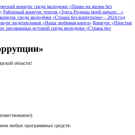
ческий конкурс среди молодежи «Право на жизнь без
»
Районный конкурс чтецов «Здесь Родины моей начало…»
конкурс среди молодёжи «Страна без коррупции» - 2024 год
нкурс видеороликов «Наша любимая книга»
Конкурс «Простые
рс рисованных историй среди молодежи «Страна без
оррупции»
рской области!
повествование).
нием любых программных средств.