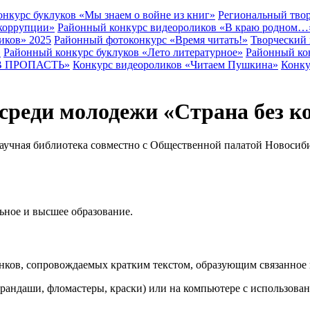
нкурс буклуков «Мы знаем о войне из книг»
Региональный твор
 коррупции»
Районный конкурс видеороликов «В краю родном…
иков» 2025
Районный фотоконкурс «Время читать!»
Творческий 
»
Районный конкурс буклуков «Лето литературное»
Районный ко
В ПРОПАСТЬ»
Конкурс видеороликов «Читаем Пушкина»
Конку
среди молодежи «Страна без к
научная библиотека совместно с Общественной палатой Новосиби
ьное и высшее образование.
ков, сопровождаемых кратким текстом, образующим связанное 
андаши, фломастеры, краски) или на компьютере с использова