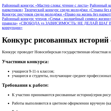
Районный конкурс «Мастер слова: чтение с листа»
Районный ко
наркотиков»
Творческий конкурс среди молодёжи «Страна без
Конкурс рисунков среди молодёжи «Право на жизнь без наркот
Районный конкурс чтецов «Семья – волшебный символ жизни
правила»
«СВОБОДА vs ЗАВИСИМОСТЬ: НЕ ДЕЛАЙ ШАГ 
коррупции»
Конкурс рисованных историй 
Конкурс проводит Новосибирская государственная областная 
Участники конкурса:
учащиеся 9-11-х классов;
учащиеся и студенты, получающие среднее профессионал
Требования к работе:
К участию принимаются рисованные истории(серия рисун
Работы выполняются в цветном оформлении вручную (кар