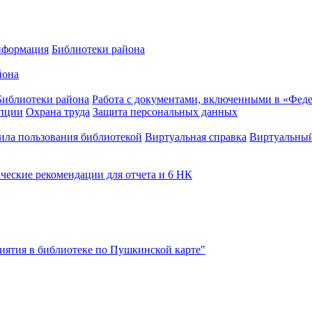
нформация
Библиотеки района
йона
Библиотеки района
Работа с документами, включенными в «Феде
упции
Охрана труда
Защита персональных данных
ила пользования библиотекой
Виртуальная справка
Виртуальный
ческие рекомендации для отчета и 6 НК
ятия в библиотеке по Пушкинской карте"