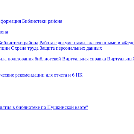
нформация
Библиотеки района
йона
Библиотеки района
Работа с документами, включенными в «Феде
упции
Охрана труда
Защита персональных данных
ила пользования библиотекой
Виртуальная справка
Виртуальный
ческие рекомендации для отчета и 6 НК
ятия в библиотеке по Пушкинской карте"