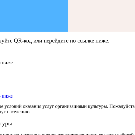
зуйте QR-код или перейдите по ссылке ниже.
ве условий оказания услуг организациями культуры. Пожалуйста
луг населению.
ьтуры
 принять участие в оценке удовлетворенности граждан работо