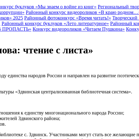
нкурс буклуков «Мы знаем о войне из книг»
Региональный твор
 коррупции»
Районный конкурс видеороликов «В краю родном…
иков» 2025
Районный фотоконкурс «Время читать!»
Творческий 
»
Районный конкурс буклуков «Лето литературное»
Районный ко
В ПРОПАСТЬ»
Конкурс видеороликов «Читаем Пушкина»
Конку
ова: чтение с листа»
оду единства народов России и направлен на развитие поэтичес
льтуры «Здвинская централизованная библиотечная система».
ношения к единству многонационального народа России;
жителей Здвинского района;
ов.
 библиотеке с. Здвинск. Участниками могут стать все желающие п