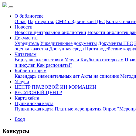
О библиотеке
О нас
Партнёрство
СМИ о Здвинской ЦБС
Контактная и
Новости
Новости центральной библиотеки
Новости библиотек ра
Документы
Учредитель
Учредительные документы
Документы ЦБС
оценка качества
Доступная среда
Противодействие корр
Читателям
Виртуальные выставки
Услуги
Клубы по интересам
Прав
и инсульт. Как распознать!?
Библиотекарям
Календарь знаменательных дат
Акты на списание
Методи
Услуги
ЦЕНТР ПРАВОВОЙ ИНФОРМАЦИИ
РЕСУРСНЫЙ ЦЕНТР
Карта сайта
Пушкинская карта
Пушкинская карта
Платные мероприятия
Опрос "Меропри
Вход
Конкурсы