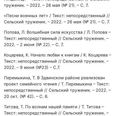
труженик. – 2022. – 26 мая (№ 21). – С. 7.
«Песни военных лет» / Текст: непосредственный //
Сельский труженик. – 2022. – 26 мая (№ 21). – С. 7.
Попова, Л. Волшебная сила искусства / Л. Попова –
Текст: непосредственный // Сельский труженик. –
2022. – 2 июня (№ 22). – С. 7.
Коцарева, К. Начало любви к книгам / К. Коцарева –
Текст: непосредственный // Сельский труженик. –
2022. – 9 июня (№23) – С.7.
Перемыкина, Т. В Здвинском районе реализован
проект семейного чтения / Т. Перемыкина – Текст:
непосредственный // Сельский труженик. – 2022. –
20 окт. (№ 42). – С. 6.
Титова, Т. По волнам нашей памяти / Т. Титова –
Текст: непосредственный // Сельский труженик. –