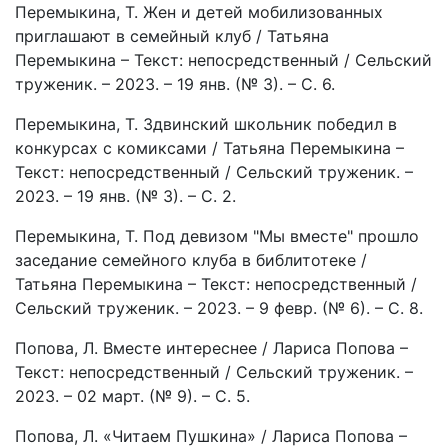
Перемыкина, Т. Жен и детей мобилизованных
приглашают в семейный клуб / Татьяна
Перемыкина – Текст: непосредственный / Сельский
труженик. – 2023. – 19 янв. (№ 3). – С. 6.
Перемыкина, Т. Здвинский школьник победил в
конкурсах с комиксами / Татьяна Перемыкина –
Текст: непосредственный / Сельский труженик. –
2023. – 19 янв. (№ 3). – С. 2.
Перемыкина, Т. Под девизом "Мы вместе" прошло
заседание семейного клуба в библитотеке /
Татьяна Перемыкина – Текст: непосредственный /
Сельский труженик. – 2023. – 9 февр. (№ 6). – С. 8.
Попова, Л. Вместе интереснее / Лариса Попова –
Текст: непосредственный / Сельский труженик. –
2023. – 02 март. (№ 9). – С. 5.
Попова, Л. «Читаем Пушкина» / Лариса Попова –