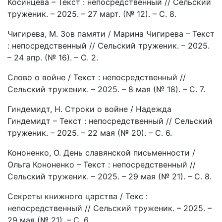
Косинцева – Текст : непосредственный // Сельский
труженик. – 2025. – 27 март. (№ 12). – С. 8.
Чигирева, М. Зов памяти / Марина Чигирева – Текст
: непосредственный // Сельский труженик. – 2025.
– 24 апр. (№ 16). – С. 2.
Слово о войне / Текст : непосредственный //
Сельский труженик. – 2025. – 8 мая (№ 18). – С. 7.
Гиндемидт, Н. Строки о войне / Надежда
Гиндемидт – Текст : непосредственный // Сельский
труженик. – 2025. – 22 мая (№ 20). – С. 6.
Кононенко, О. День славянской письменности /
Ольга Кононенко – Текст : непосредственный //
Сельский труженик. – 2025. – 29 мая (№ 21). – С. 8.
Секреты книжного царства / Текс :
непосредственный // Сельский труженик. – 2025. –
29 мая (№ 21). – С. 6.