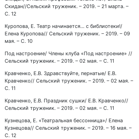
Скидан//Сельский труженик. – 2019. – 21 марта. –
С. 12
Куропова, Е. Театр начинается… с библиотеки!/
Елена Куропова// Сельский труженик. – 2019. – 09
мая. – С. 10
Под настроение/ Члены клуба «Под настроение» //
Сельский труженик. – 2019. – 02 мая. – С. 11
Кравченко, Е.В. Здравствуйте, пернатые/ Е.В.
Кравченко// Сельский труженик. – 2019. – 02 мая. –
С. 11
Кравченко, Е.В. Праздник сушки/ Е.В. Кравченко//
Сельский труженик. – 2019. – 02 мая. – С. 11
Кузнецова, Е. «Театральная бессонница»/ Елена
Кузнецова// Сельский труженик. – 2019. – 16 мая. –
С. 12