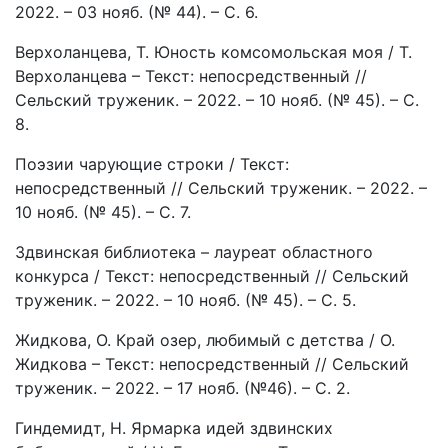
2022. – 03 нояб. (№ 44). – С. 6.
Верхоланцева, Т. Юность комсомольская моя / Т.
Верхоланцева – Текст: непосредственный //
Сельский труженик. – 2022. – 10 нояб. (№ 45). – С.
8.
Поэзии чарующие строки / Текст:
непосредственный // Сельский труженик. – 2022. –
10 нояб. (№ 45). – С. 7.
Здвинская библиотека – лауреат областного
конкурса / Текст: непосредственный // Сельский
труженик. – 2022. – 10 нояб. (№ 45). – С. 5.
Жидкова, О. Край озер, любимый с детства / О.
Жидкова – Текст: непосредственный // Сельский
труженик. – 2022. – 17 нояб. (№46). – С. 2.
Гиндемидт, Н. Ярмарка идей здвинских