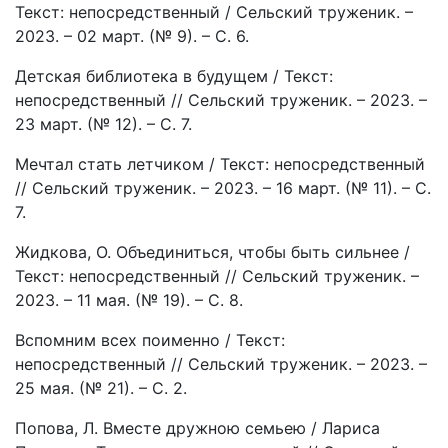
Текст: непосредственный / Сельский труженик. –
2023. – 02 март. (№ 9). – С. 6.
Детская библиотека в будущем / Текст:
непосредственный // Сельский труженик. – 2023. –
23 март. (№ 12). – С. 7.
Мечтал стать летчиком / Текст: непосредственный
// Сельский труженик. – 2023. – 16 март. (№ 11). – С.
7.
Жидкова, О. Объединиться, чтобы быть сильнее /
Текст: непосредственный // Сельский труженик. –
2023. – 11 мая. (№ 19). – С. 8.
Вспомним всех поименно / Текст:
непосредственный // Сельский труженик. – 2023. –
25 мая. (№ 21). – С. 2.
Попова, Л. Вместе дружною семьею / Лариса