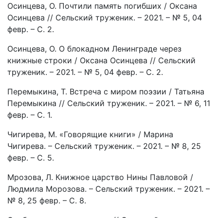
Осинцева, О. Почтили память погибших / Оксана
Осинцева // Сельский труженик. – 2021. – № 5, 04
февр. – С. 2.
Осинцева, О. О блокадном Ленинграде через
книжные строки / Оксана Осинцева // Сельский
труженик. – 2021. – № 5, 04 февр. – С. 2.
Перемыкина, Т. Встреча с миром поэзии / Татьяна
Перемыкина // Сельский труженик. – 2021. – № 6, 11
февр. – С. 1.
Чигирева, М. «Говорящие книги» / Марина
Чигирева. – Сельский труженик. – 2021. – № 8, 25
февр. – С. 5.
Мрозова, Л. Книжное царство Нины Павловой /
Людмила Морозова. – Сельский труженик. – 2021. –
№ 8, 25 февр. – С. 8.