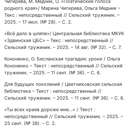
Чигирева, М. Медник, О. «Поэтические голоса
родного края»/ Марина Чигирева, Ольга Медник –
Текс : непосредственный // Сельский труженик. –
2025. – 17 июл. (№ 28). – С. 2.
«Всё дело в шляпе»/ Центральная библиотека МКУК
«Здвинская ЦБС» – Текс : непосредственный //
Сельский труженик. – 2025. – 14 авг. (№ 32). – С. 7.
Кононенко, О. Бесланская трагедия: уроки / Ольга
Кононенко – Текст : непосредственный // Сельский
труженик. – 2025. – 11 сент. (№ 36). – С. 6.
Для будущих поколений / Цветниковская сельская
библиотека – Текст : непосредственный //
Сельский труженик. – 2025. – 11 сент. (№ 36). – С. 6.
«Ты всех краев дороже мне…» / Текст :
непосредственный // Сельский труженик. – 2025. –
25 сент. (№ 38). – С. 2.