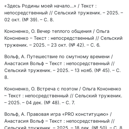
«Здесь Родины моей начало…» / Текст :
непосредственный // Сельский труженик. – 2025. –
02 окт. (№ 39). – С. 8.
Кононенко, О. Вечер теплого общения / Ольга
Кононенко – Текст : непосредственный // Сельский
труженик. – 2025. – 23 окт. (№ 42). – С. 6.
Вольф, А. Путешествие по смутному времени /
Анастасия Вольф – Текст : непосредственный //
Сельский труженик. – 2025. – 13 нояб. (№ 45). – С.
8.
Кононенко, О. Встреча с поэтом / Ольга Кононенко
– Текст : непосредственный // Сельский труженик.
– 2025. – 04 дек. (№ 48). – С. 7.
Вольф, А. Правовая игра «PRO конституцию» /
Анастасия Вольф – Текст : непосредственный //
Сельский труженик. – 2025. – 18 дек. (№ 50). – С. 8.