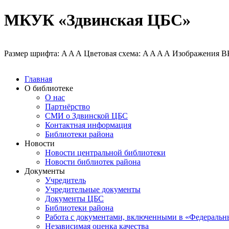
МКУК «Здвинская ЦБС»
Размер шрифта:
A
A
A
Цветовая схема:
A
A
A
A
Изображения
В
Главная
О библиотеке
О нас
Партнёрство
СМИ о Здвинской ЦБС
Контактная информация
Библиотеки района
Новости
Новости центральной библиотеки
Новости библиотек района
Документы
Учредитель
Учредительные документы
Документы ЦБС
Библиотеки района
Работа с документами, включенными в «Федеральн
Независимая оценка качества