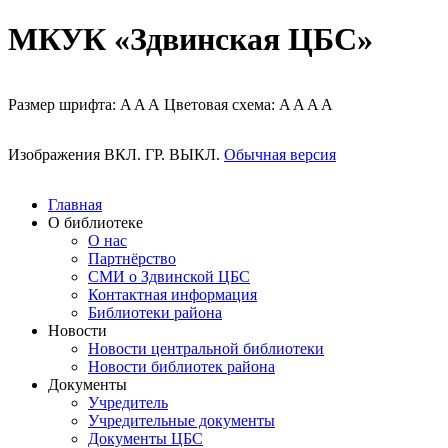
МКУК «Здвинская ЦБС»
Размер шрифта:
A
A
A
Цветовая схема:
A
A
A
A
Изображения
ВКЛ.
ГР.
ВЫКЛ.
Обычная версия
Главная
О библиотеке
О нас
Партнёрство
СМИ о Здвинской ЦБС
Контактная информация
Библиотеки района
Новости
Новости центральной библиотеки
Новости библиотек района
Документы
Учредитель
Учредительные документы
Документы ЦБС