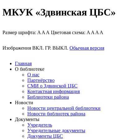
МКУК «Здвинская ЦБС»
Размер шрифта:
A
A
A
Цветовая схема:
A
A
A
A
Изображения
ВКЛ.
ГР.
ВЫКЛ.
Обычная версия
Главная
О библиотеке
О нас
Партнёрство
СМИ о Здвинской ЦБС
Контактная информация
Библиотеки района
Новости
Новости центральной библиотеки
Новости библиотек района
Документы
Учредитель
Учредительные документы
Документы ЦБС