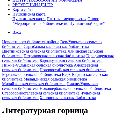
ЦЕНТР ПРАВОВОЙ ИНФОРМАЦИИ
РЕСУРСНЫЙ ЦЕНТР
Карта сайта
Пушкинская карта
Пушкинская карта
Платные мероприятия
Опрос
"Мероприятия в библиотеке по Пушкинской карте"
Вход
Новости всех библиотек района
Вер-Урюмская сельская
библиотека
Сарыбалыкская сельская библиотека
Цветниковская сельская библиотека
Лянинская сельская
библиотека
Петраковская сельская библиотека
Городищенская
сельская библиотека
Барлакульская сельская библиотека
Нижне-Чулымская сельская библиотека
Алексеевская
сельская библиотека
Новороссийская сельская библиотека
Березовская сельская библиотека
Верх-Каргатская сельская
библиотека
Маландинская сельская библиотека
Михайловская сельская библиотека
Нижне-Урюмская
сельская библиотека
Новощербаковская сельская библиотека
Старогорносталевская сельская библиотека
Чулымская
сельская библиотека
Хаповская сельская библиотека
Литературная горница