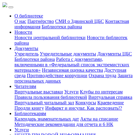
О библиотеке
О нас
Партнёрство
СМИ о Здвинской ЦБС
Контактная
информация
Библиотеки района
Новости
Новости центральной библиотеки
Новости библиотек
района
Документы
Учредитель
Учредительные документы
Документы ЦБС
Библиотеки района
Работа с документами,
включенными в «Федеральный список экстремистских
материалов»
Независимая оценка качества
Доступная
среда
Противодействие коррупции
Охрана труда
Защита
персональных данных
Читателям
Виртуальные выставки
Услуги
Клубы по интересам
Правила пользования библиотекой
Виртуальная справка
Виртуальный читальный зал
Конкурсы
Краеведение
Продли книгу
Инфаркт и инсульт. Как распознать!?
Библиотекарям
Календарь знаменательных дат
Акты на списание
Методические рекомендации для отчета и 6 НК
Услуги