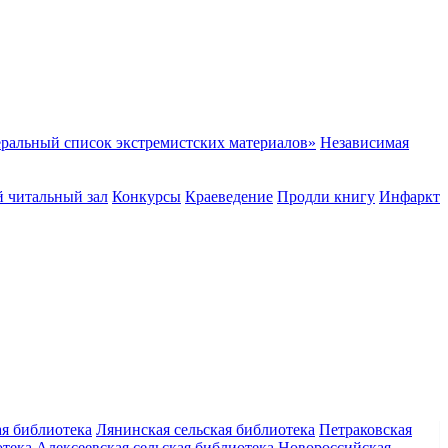
ральный список экстремистских материалов»
Независимая
 читальный зал
Конкурсы
Краеведение
Продли книгу
Инфаркт
ая библиотека
Лянинская сельская библиотека
Петраковская
отека
Алексеевская сельская библиотека
Новороссийская