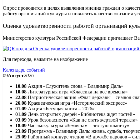
Опрос проводится в целях выявления мнения граждан о качест
работу организаций культуры и повысить качество оказания ус
Оценка удовлетворенности работой организаций кул
Министерство культуры Российской Федерации приглашает Вас
Для перехода, нажмите на изображение
Календарь событий
09
Август
2026
10.08
Акция «Служитель слова – Владимир Даль»
10.08
Литературная игра «Классика на все времена»
22.08
Патриотическая акция «Флаг державы – символ сл
26.08
Краеведческая игра «Исторический экспресс»
01.09
Акция «Бегущая книга – 2026»
01.09
День открытых дверей «Библиотека ждет гостей»
03.09
Урок безопасности «Как не стать жертвой теракта»
18.09
Час экокультуры «Землянам – чистую планету»
23.09
Программа «Владимир Даль: жизнь, судьба, творче
25.09
Районный конкурс чтецов «В дружбе народов – сил