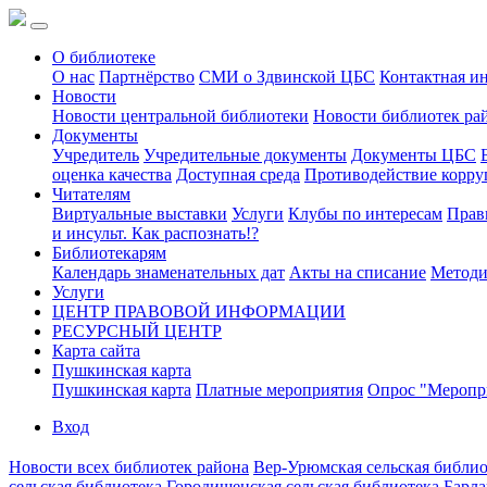
О библиотеке
О нас
Партнёрство
СМИ о Здвинской ЦБС
Контактная и
Новости
Новости центральной библиотеки
Новости библиотек ра
Документы
Учредитель
Учредительные документы
Документы ЦБС
оценка качества
Доступная среда
Противодействие корр
Читателям
Виртуальные выставки
Услуги
Клубы по интересам
Прав
и инсульт. Как распознать!?
Библиотекарям
Календарь знаменательных дат
Акты на списание
Методи
Услуги
ЦЕНТР ПРАВОВОЙ ИНФОРМАЦИИ
РЕСУРСНЫЙ ЦЕНТР
Карта сайта
Пушкинская карта
Пушкинская карта
Платные мероприятия
Опрос "Меропри
Вход
Новости всех библиотек района
Вер-Урюмская сельская библио
сельская библиотека
Городищенская сельская библиотека
Барла