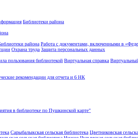
нформация
Библиотеки района
йона
Библиотеки района
Работа с документами, включенными в «Феде
упции
Охрана труда
Защита персональных данных
ила пользования библиотекой
Виртуальная справка
Виртуальный
ческие рекомендации для отчета и 6 НК
ятия в библиотеке по Пушкинской карте"
тека
Сарыбалыкская сельская библиотека
Цветниковская сельск
кульская сельская библиотека
Нижне-Чулымская сельская библи