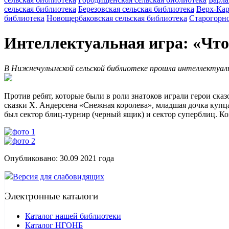
сельская библиотека
Березовская сельская библиотека
Верх-Кар
библиотека
Новощербаковская сельская библиотека
Старогорно
Интеллектуальная игра: «Что
В Нижнечулымской сельской библиотеке прошла интеллектуаль
Против ребят, которые были в роли знатоков играли герои сказ
сказки Х. Андерсена «Снежная королева», младшая дочка купца
был сектор блиц-турнир (черный ящик) и сектор суперблиц. Ком
Опубликовано:
30.09 2021
года
Версия для слабовидящих
Электронные каталоги
Каталог нашей библиотеки
Каталог НГОНБ