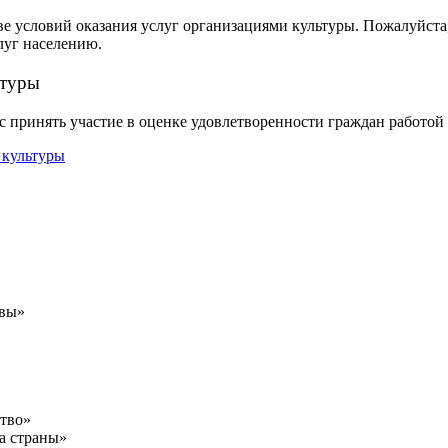
ве условий оказания услуг организациями культуры. Пожалуйста
луг населению.
ьтуры
 принять участие в оценке удовлетворенности граждан работо
авы»
ство»
а страны»