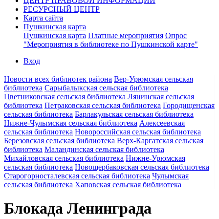
ЦЕНТР ПРАВОВОЙ ИНФОРМАЦИИ
РЕСУРСНЫЙ ЦЕНТР
Карта сайта
Пушкинская карта
Пушкинская карта
Платные мероприятия
Опрос
"Мероприятия в библиотеке по Пушкинской карте"
Вход
Новости всех библиотек района
Вер-Урюмская сельская
библиотека
Сарыбалыкская сельская библиотека
Цветниковская сельская библиотека
Лянинская сельская
библиотека
Петраковская сельская библиотека
Городищенская
сельская библиотека
Барлакульская сельская библиотека
Нижне-Чулымская сельская библиотека
Алексеевская
сельская библиотека
Новороссийская сельская библиотека
Березовская сельская библиотека
Верх-Каргатская сельская
библиотека
Маландинская сельская библиотека
Михайловская сельская библиотека
Нижне-Урюмская
сельская библиотека
Новощербаковская сельская библиотека
Старогорносталевская сельская библиотека
Чулымская
сельская библиотека
Хаповская сельская библиотека
Блокада Ленинграда