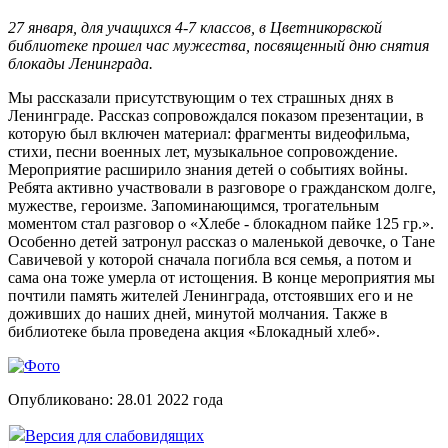
27 января, для учащихся 4-7 классов, в Цветникорвской
библиотеке прошел час мужества, посвященный дню снятия
блокады Ленинграда.
Мы рассказали присутствующим о тех страшных днях в
Ленинграде. Рассказ сопровождался показом презентации, в
которую был включен материал: фрагменты видеофильма,
стихи, песни военных лет, музыкальное сопровождение.
Мероприятие расширило знания детей о событиях войны.
Ребята активно участвовали в разговоре о гражданском долге,
мужестве, героизме. Запоминающимся, трогательным
моментом стал разговор о «Хлебе - блокадном пайке 125 гр.».
Особенно детей затронул рассказ о маленькой девочке, о Тане
Савичевой у которой сначала погибла вся семья, а потом и
сама она тоже умерла от истощения. В конце мероприятия мы
почтили память жителей Ленинграда, отстоявших его и не
доживших до наших дней, минутой молчания. Также в
библиотеке была проведена акция «Блокадный хлеб».
Опубликовано:
28.01 2022
года
Версия для слабовидящих