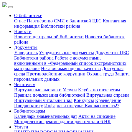
О библиотеке
О нас
Партнёрство
СМИ о Здвинской ЦБС
Контактная
информация
Библиотеки района
Новости
Новости центральной библиотеки
Новости библиотек
района
Документы
Учредитель
Учредительные документы
Документы ЦБС
Библиотеки района
Работа с документами,
включенными в «Федеральный список экстремистских
материалов»
Независимая оценка качества
Доступная
среда
Противодействие коррупции
Охрана труда
Защита
персональных данных
Читателям
Виртуальные выставки
Услуги
Клубы по интересам
Правила пользования библиотекой
Виртуальная справка
Виртуальный читальный зал
Конкурсы
Краеведение
Продли книгу
Инфаркт и инсульт. Как распознать!?
Библиотекарям
Календарь знаменательных дат
Акты на списание
Методические рекомендации для отчета и 6 НК
Услуги