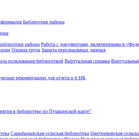
нформация
Библиотеки района
йона
Библиотеки района
Работа с документами, включенными в «Феде
упции
Охрана труда
Защита персональных данных
ила пользования библиотекой
Виртуальная справка
Виртуальный
ческие рекомендации для отчета и 6 НК
ятия в библиотеке по Пушкинской карте"
тека
Сарыбалыкская сельская библиотека
Цветниковская сельск
кульская сельская библиотека
Нижне-Чулымская сельская библи