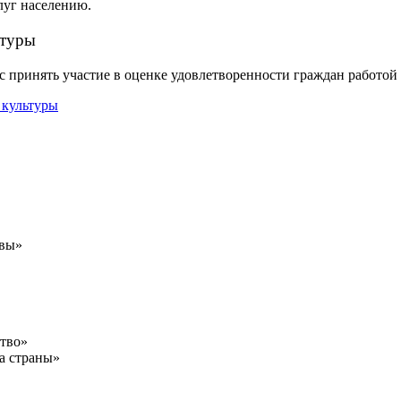
луг населению.
ьтуры
 принять участие в оценке удовлетворенности граждан работо
авы»
ство»
а страны»