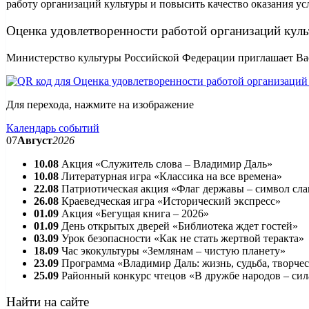
работу организаций культуры и повысить качество оказания ус
Оценка удовлетворенности работой организаций кул
Министерство культуры Российской Федерации приглашает Вас
Для перехода, нажмите на изображение
Календарь событий
07
Август
2026
10.08
Акция «Служитель слова – Владимир Даль»
10.08
Литературная игра «Классика на все времена»
22.08
Патриотическая акция «Флаг державы – символ сл
26.08
Краеведческая игра «Исторический экспресс»
01.09
Акция «Бегущая книга – 2026»
01.09
День открытых дверей «Библиотека ждет гостей»
03.09
Урок безопасности «Как не стать жертвой теракта»
18.09
Час экокультуры «Землянам – чистую планету»
23.09
Программа «Владимир Даль: жизнь, судьба, творче
25.09
Районный конкурс чтецов «В дружбе народов – сил
Найти на сайте