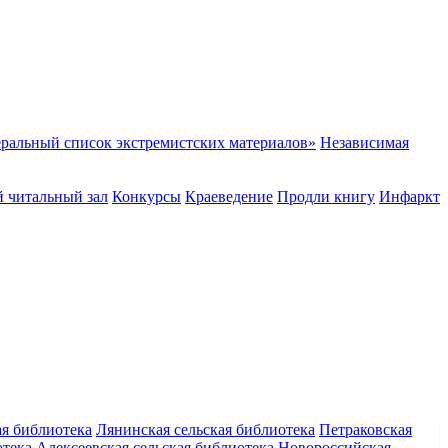
ральный список экстремистских материалов»
Независимая
 читальный зал
Конкурсы
Краеведение
Продли книгу
Инфаркт
ая библиотека
Лянинская сельская библиотека
Петраковская
отека
Алексеевская сельская библиотека
Новороссийская