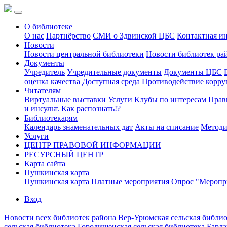
О библиотеке
О нас
Партнёрство
СМИ о Здвинской ЦБС
Контактная и
Новости
Новости центральной библиотеки
Новости библиотек ра
Документы
Учредитель
Учредительные документы
Документы ЦБС
оценка качества
Доступная среда
Противодействие корр
Читателям
Виртуальные выставки
Услуги
Клубы по интересам
Прав
и инсульт. Как распознать!?
Библиотекарям
Календарь знаменательных дат
Акты на списание
Методи
Услуги
ЦЕНТР ПРАВОВОЙ ИНФОРМАЦИИ
РЕСУРСНЫЙ ЦЕНТР
Карта сайта
Пушкинская карта
Пушкинская карта
Платные мероприятия
Опрос "Меропри
Вход
Новости всех библиотек района
Вер-Урюмская сельская библио
сельская библиотека
Городищенская сельская библиотека
Барла