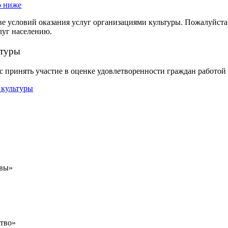
ве условий оказания услуг организациями культуры. Пожалуйста
луг населению.
ьтуры
 принять участие в оценке удовлетворенности граждан работо
авы»
ство»