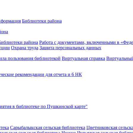
нформация
Библиотеки района
йона
Библиотеки района
Работа с документами, включенными в «Феде
упции
Охрана труда
Защита персональных данных
ила пользования библиотекой
Виртуальная справка
Виртуальный
ческие рекомендации для отчета и 6 НК
ятия в библиотеке по Пушкинской карте"
тека
Сарыбалыкская сельская библиотека
Цветниковская сельск
кульская сельская библиотека
Нижне-Чулымская сельская библи