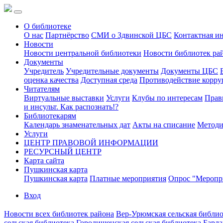
О библиотеке
О нас
Партнёрство
СМИ о Здвинской ЦБС
Контактная и
Новости
Новости центральной библиотеки
Новости библиотек ра
Документы
Учредитель
Учредительные документы
Документы ЦБС
оценка качества
Доступная среда
Противодействие корр
Читателям
Виртуальные выставки
Услуги
Клубы по интересам
Прав
и инсульт. Как распознать!?
Библиотекарям
Календарь знаменательных дат
Акты на списание
Методи
Услуги
ЦЕНТР ПРАВОВОЙ ИНФОРМАЦИИ
РЕСУРСНЫЙ ЦЕНТР
Карта сайта
Пушкинская карта
Пушкинская карта
Платные мероприятия
Опрос "Меропри
Вход
Новости всех библиотек района
Вер-Урюмская сельская библио
сельская библиотека
Городищенская сельская библиотека
Барла