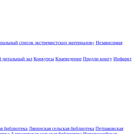
ральный список экстремистских материалов»
Независимая
 читальный зал
Конкурсы
Краеведение
Продли книгу
Инфаркт
ая библиотека
Лянинская сельская библиотека
Петраковская
отека
Алексеевская сельская библиотека
Новороссийская