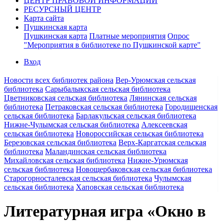
ЦЕНТР ПРАВОВОЙ ИНФОРМАЦИИ
РЕСУРСНЫЙ ЦЕНТР
Карта сайта
Пушкинская карта
Пушкинская карта
Платные мероприятия
Опрос
"Мероприятия в библиотеке по Пушкинской карте"
Вход
Новости всех библиотек района
Вер-Урюмская сельская
библиотека
Сарыбалыкская сельская библиотека
Цветниковская сельская библиотека
Лянинская сельская
библиотека
Петраковская сельская библиотека
Городищенская
сельская библиотека
Барлакульская сельская библиотека
Нижне-Чулымская сельская библиотека
Алексеевская
сельская библиотека
Новороссийская сельская библиотека
Березовская сельская библиотека
Верх-Каргатская сельская
библиотека
Маландинская сельская библиотека
Михайловская сельская библиотека
Нижне-Урюмская
сельская библиотека
Новощербаковская сельская библиотека
Старогорносталевская сельская библиотека
Чулымская
сельская библиотека
Хаповская сельская библиотека
Литературная игра «Окно в