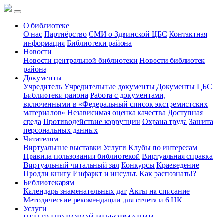
О библиотеке
О нас
Партнёрство
СМИ о Здвинской ЦБС
Контактная
информация
Библиотеки района
Новости
Новости центральной библиотеки
Новости библиотек
района
Документы
Учредитель
Учредительные документы
Документы ЦБС
Библиотеки района
Работа с документами,
включенными в «Федеральный список экстремистских
материалов»
Независимая оценка качества
Доступная
среда
Противодействие коррупции
Охрана труда
Защита
персональных данных
Читателям
Виртуальные выставки
Услуги
Клубы по интересам
Правила пользования библиотекой
Виртуальная справка
Виртуальный читальный зал
Конкурсы
Краеведение
Продли книгу
Инфаркт и инсульт. Как распознать!?
Библиотекарям
Календарь знаменательных дат
Акты на списание
Методические рекомендации для отчета и 6 НК
Услуги