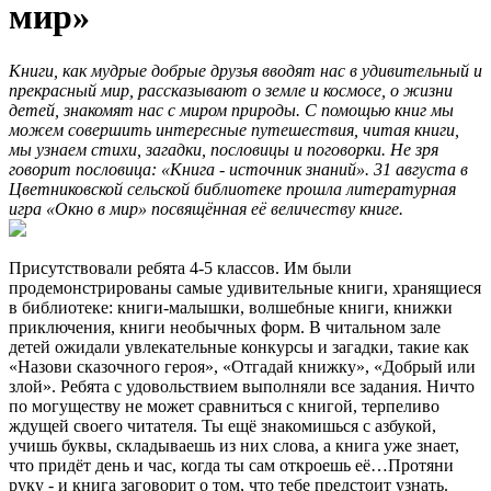
мир»
Книги, как мудрые добрые друзья вводят нас в удивительный и
прекрасный мир, рассказывают о земле и космосе, о жизни
детей, знакомят нас с миром природы. С помощью книг мы
можем совершить интересные путешествия, читая книги,
мы узнаем стихи, загадки, пословицы и поговорки. Не зря
говорит пословица: «Книга - источник знаний». 31 августа в
Цветниковской сельской библиотеке прошла литературная
игра «Окно в мир» посвящённая её величеству книге.
Присутствовали ребята 4-5 классов. Им были
продемонстрированы самые удивительные книги, хранящиеся
в библиотеке: книги-малышки, волшебные книги, книжки
приключения, книги необычных форм. В читальном зале
детей ожидали увлекательные конкурсы и загадки, такие как
«Назови сказочного героя», «Отгадай книжку», «Добрый или
злой». Ребята с удовольствием выполняли все задания. Ничто
по могуществу не может сравниться с книгой, терпеливо
ждущей своего читателя. Ты ещё знакомишься с азбукой,
учишь буквы, складываешь из них слова, а книга уже знает,
что придёт день и час, когда ты сам откроешь её…Протяни
руку - и книга заговорит о том, что тебе предстоит узнать.