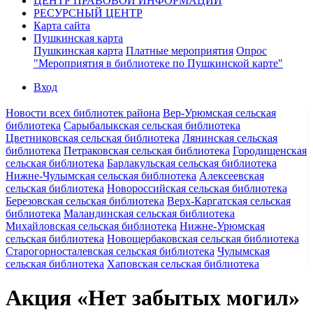
ЦЕНТР ПРАВОВОЙ ИНФОРМАЦИИ
РЕСУРСНЫЙ ЦЕНТР
Карта сайта
Пушкинская карта
Пушкинская карта
Платные мероприятия
Опрос
"Мероприятия в библиотеке по Пушкинской карте"
Вход
Новости всех библиотек района
Вер-Урюмская сельская
библиотека
Сарыбалыкская сельская библиотека
Цветниковская сельская библиотека
Лянинская сельская
библиотека
Петраковская сельская библиотека
Городищенская
сельская библиотека
Барлакульская сельская библиотека
Нижне-Чулымская сельская библиотека
Алексеевская
сельская библиотека
Новороссийская сельская библиотека
Березовская сельская библиотека
Верх-Каргатская сельская
библиотека
Маландинская сельская библиотека
Михайловская сельская библиотека
Нижне-Урюмская
сельская библиотека
Новощербаковская сельская библиотека
Старогорносталевская сельская библиотека
Чулымская
сельская библиотека
Хаповская сельская библиотека
Акция «Нет забытых могил»