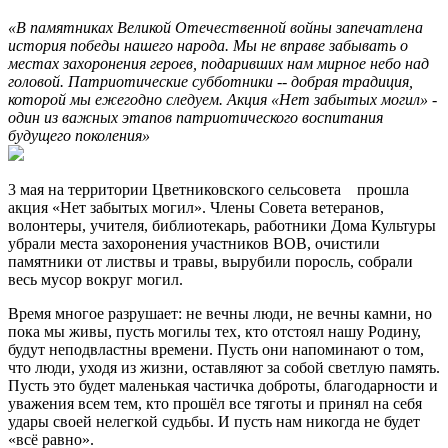
«В памятниках Великой Отечественной войны запечатлена
история победы нашего народа. Мы не вправе забывать о
местах захоронения героев, подаривших нам мирное небо над
головой. Патриотические субботники -- добрая традиция,
которой мы ежегодно следуем. Акция «Нет забытых могил» -
один из важных этапов патриотического воспитания
будущего поколения»
3 мая на территории Цветниковского сельсовета прошла
акция «Нет забытых могил». Члены Совета ветеранов,
волонтеры, учителя, библиотекарь, работники Дома Культуры
убрали места захоронения участников ВОВ, очистили
памятники от листвы и травы, вырубили поросль, собрали
весь мусор вокруг могил.
Время многое разрушает: не вечны люди, не вечны камни, но
пока мы живы, пусть могилы тех, кто отстоял нашу Родину,
будут неподвластны времени. Пусть они напоминают о том,
что люди, уходя из жизни, оставляют за собой светлую память.
Пусть это будет маленькая частичка доброты, благодарности и
уважения всем тем, кто прошёл все тяготы и принял на себя
удары своей нелегкой судьбы. И пусть нам никогда не будет
«всё равно».