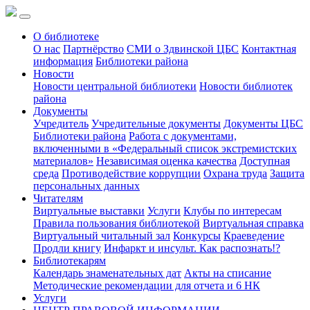
О библиотеке
О нас
Партнёрство
СМИ о Здвинской ЦБС
Контактная
информация
Библиотеки района
Новости
Новости центральной библиотеки
Новости библиотек
района
Документы
Учредитель
Учредительные документы
Документы ЦБС
Библиотеки района
Работа с документами,
включенными в «Федеральный список экстремистских
материалов»
Независимая оценка качества
Доступная
среда
Противодействие коррупции
Охрана труда
Защита
персональных данных
Читателям
Виртуальные выставки
Услуги
Клубы по интересам
Правила пользования библиотекой
Виртуальная справка
Виртуальный читальный зал
Конкурсы
Краеведение
Продли книгу
Инфаркт и инсульт. Как распознать!?
Библиотекарям
Календарь знаменательных дат
Акты на списание
Методические рекомендации для отчета и 6 НК
Услуги