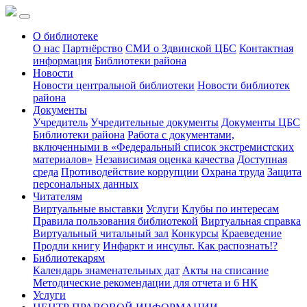
О библиотеке
О нас
Партнёрство
СМИ о Здвинской ЦБС
Контактная
информация
Библиотеки района
Новости
Новости центральной библиотеки
Новости библиотек
района
Документы
Учредитель
Учредительные документы
Документы ЦБС
Библиотеки района
Работа с документами,
включенными в «Федеральный список экстремистских
материалов»
Независимая оценка качества
Доступная
среда
Противодействие коррупции
Охрана труда
Защита
персональных данных
Читателям
Виртуальные выставки
Услуги
Клубы по интересам
Правила пользования библиотекой
Виртуальная справка
Виртуальный читальный зал
Конкурсы
Краеведение
Продли книгу
Инфаркт и инсульт. Как распознать!?
Библиотекарям
Календарь знаменательных дат
Акты на списание
Методические рекомендации для отчета и 6 НК
Услуги