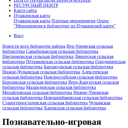
ЦЕНТР ПРАВОВОЙ ИНФОРМАЦИИ
РЕСУРСНЫЙ ЦЕНТР
Карта сайта
Пушкинская карта
Пушкинская карта
Платные мероприятия
Опрос
"Мероприятия в библиотеке по Пушкинской карте"
Вход
Новости всех библиотек района
Вер-Урюмская сельская
библиотека
Сарыбалыкская сельская библиотека
Цветниковская сельская библиотека
Лянинская сельская
библиотека
Петраковская сельская библиотека
Городищенская
сельская библиотека
Барлакульская сельская библиотека
Нижне-Чулымская сельская библиотека
Алексеевская
сельская библиотека
Новороссийская сельская библиотека
Березовская сельская библиотека
Верх-Каргатская сельская
библиотека
Маландинская сельская библиотека
Михайловская сельская библиотека
Нижне-Урюмская
сельская библиотека
Новощербаковская сельская библиотека
Старогорносталевская сельская библиотека
Чулымская
сельская библиотека
Хаповская сельская библиотека
Познавательно-игровая