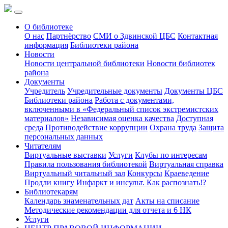
О библиотеке
О нас
Партнёрство
СМИ о Здвинской ЦБС
Контактная
информация
Библиотеки района
Новости
Новости центральной библиотеки
Новости библиотек
района
Документы
Учредитель
Учредительные документы
Документы ЦБС
Библиотеки района
Работа с документами,
включенными в «Федеральный список экстремистских
материалов»
Независимая оценка качества
Доступная
среда
Противодействие коррупции
Охрана труда
Защита
персональных данных
Читателям
Виртуальные выставки
Услуги
Клубы по интересам
Правила пользования библиотекой
Виртуальная справка
Виртуальный читальный зал
Конкурсы
Краеведение
Продли книгу
Инфаркт и инсульт. Как распознать!?
Библиотекарям
Календарь знаменательных дат
Акты на списание
Методические рекомендации для отчета и 6 НК
Услуги