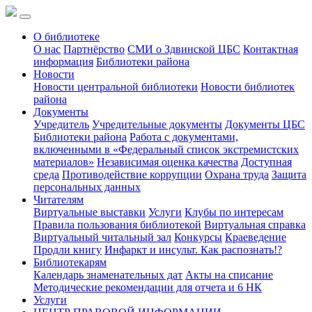
О библиотеке
О нас
Партнёрство
СМИ о Здвинской ЦБС
Контактная
информация
Библиотеки района
Новости
Новости центральной библиотеки
Новости библиотек
района
Документы
Учредитель
Учредительные документы
Документы ЦБС
Библиотеки района
Работа с документами,
включенными в «Федеральный список экстремистских
материалов»
Независимая оценка качества
Доступная
среда
Противодействие коррупции
Охрана труда
Защита
персональных данных
Читателям
Виртуальные выставки
Услуги
Клубы по интересам
Правила пользования библиотекой
Виртуальная справка
Виртуальный читальный зал
Конкурсы
Краеведение
Продли книгу
Инфаркт и инсульт. Как распознать!?
Библиотекарям
Календарь знаменательных дат
Акты на списание
Методические рекомендации для отчета и 6 НК
Услуги