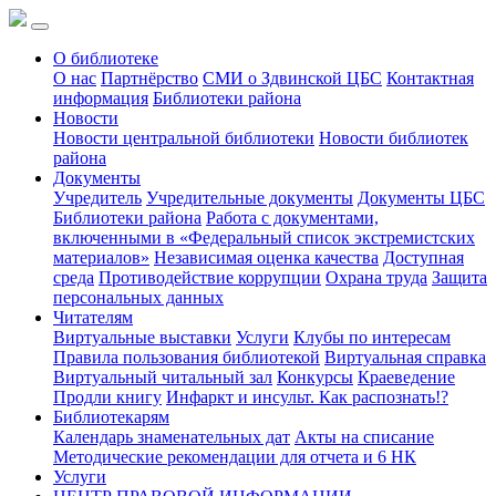
О библиотеке
О нас
Партнёрство
СМИ о Здвинской ЦБС
Контактная
информация
Библиотеки района
Новости
Новости центральной библиотеки
Новости библиотек
района
Документы
Учредитель
Учредительные документы
Документы ЦБС
Библиотеки района
Работа с документами,
включенными в «Федеральный список экстремистских
материалов»
Независимая оценка качества
Доступная
среда
Противодействие коррупции
Охрана труда
Защита
персональных данных
Читателям
Виртуальные выставки
Услуги
Клубы по интересам
Правила пользования библиотекой
Виртуальная справка
Виртуальный читальный зал
Конкурсы
Краеведение
Продли книгу
Инфаркт и инсульт. Как распознать!?
Библиотекарям
Календарь знаменательных дат
Акты на списание
Методические рекомендации для отчета и 6 НК
Услуги