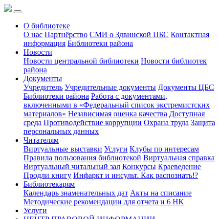
О библиотеке
О нас
Партнёрство
СМИ о Здвинской ЦБС
Контактная
информация
Библиотеки района
Новости
Новости центральной библиотеки
Новости библиотек
района
Документы
Учредитель
Учредительные документы
Документы ЦБС
Библиотеки района
Работа с документами,
включенными в «Федеральный список экстремистских
материалов»
Независимая оценка качества
Доступная
среда
Противодействие коррупции
Охрана труда
Защита
персональных данных
Читателям
Виртуальные выставки
Услуги
Клубы по интересам
Правила пользования библиотекой
Виртуальная справка
Виртуальный читальный зал
Конкурсы
Краеведение
Продли книгу
Инфаркт и инсульт. Как распознать!?
Библиотекарям
Календарь знаменательных дат
Акты на списание
Методические рекомендации для отчета и 6 НК
Услуги