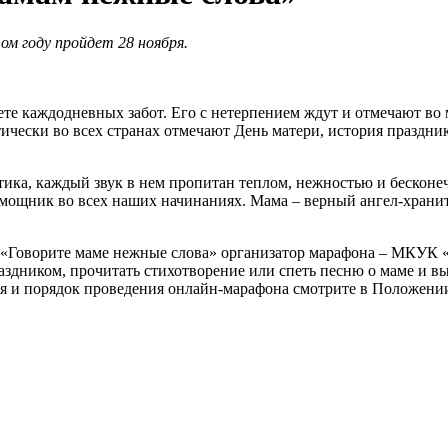
ом году пройдет 28 ноября.
уете каждодневных забот. Его с нетерпением ждут и отмечают в
ески во всех странах отмечают День матери, история праздника
етика, каждый звук в нем пропитан теплом, нежностью и бескон
ощник во всех наших начинаниях. Мама – верный ангел-храните
 «Говорите маме нежные слова» организатор марафона – МКУК 
здником, прочитать стихотворение или спеть песню о маме и высл
ия и порядок проведения онлайн-марафона смотрите в Положени