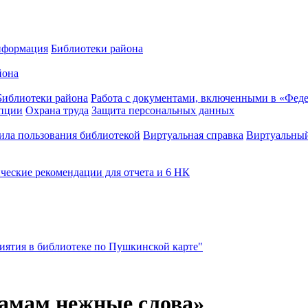
нформация
Библиотеки района
йона
Библиотеки района
Работа с документами, включенными в «Феде
упции
Охрана труда
Защита персональных данных
ила пользования библиотекой
Виртуальная справка
Виртуальный
ческие рекомендации для отчета и 6 НК
ятия в библиотеке по Пушкинской карте"
амам нежные слова»