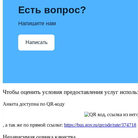
Есть вопрос?
Напишите нам
Написать
Чтобы оценить условия предоставления услуг исполь
Анкета доступна по QR-коду
, а так же по прямой ссылке:
https://bus.gov.ru/qrcode/rate/374718
Независимая оценка качества