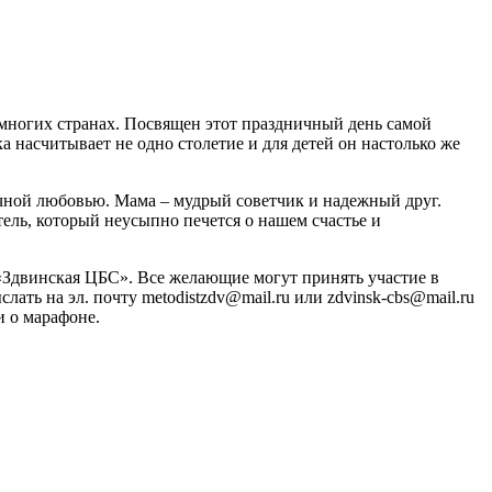
о многих странах. Посвящен этот праздничный день самой
 насчитывает не одно столетие и для детей он настолько же
ечной любовью. Мама – мудрый советчик и надежный друг.
ль, который неусыпно печется о нашем счастье и
«Здвинская ЦБС». Все желающие могут принять участие в
ать на эл. почту metodistzdv@mail.ru или zdvinsk-cbs@mail.ru
и о марафоне.