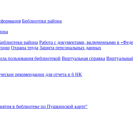
нформация
Библиотеки района
йона
Библиотеки района
Работа с документами, включенными в «Феде
упции
Охрана труда
Защита персональных данных
ила пользования библиотекой
Виртуальная справка
Виртуальный
ческие рекомендации для отчета и 6 НК
ятия в библиотеке по Пушкинской карте"