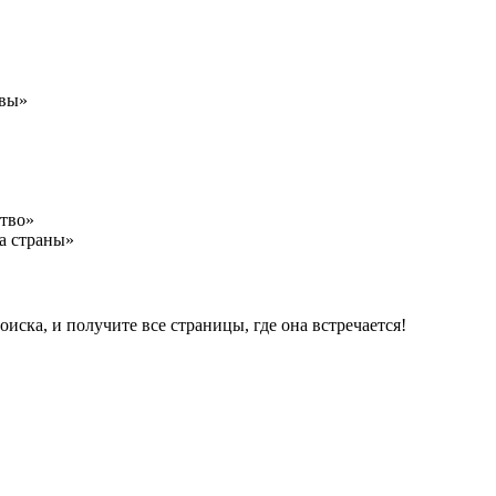
авы»
ство»
а страны»
ска, и получите все страницы, где она встречается!