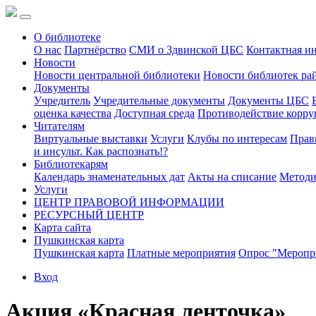
О библиотеке
О нас
Партнёрство
СМИ о Здвинской ЦБС
Контактная и
Новости
Новости центральной библиотеки
Новости библиотек ра
Документы
Учредитель
Учредительные документы
Документы ЦБС
оценка качества
Доступная среда
Противодействие корр
Читателям
Виртуальные выставки
Услуги
Клубы по интересам
Прав
и инсульт. Как распознать!?
Библиотекарям
Календарь знаменательных дат
Акты на списание
Методи
Услуги
ЦЕНТР ПРАВОВОЙ ИНФОРМАЦИИ
РЕСУРСНЫЙ ЦЕНТР
Карта сайта
Пушкинская карта
Пушкинская карта
Платные мероприятия
Опрос "Меропри
Вход
Акция «Красная ленточка»