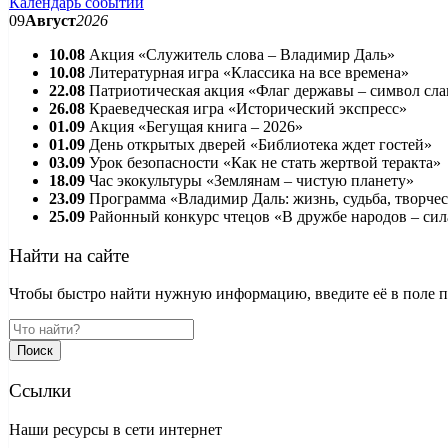
Календарь событий
09
Август
2026
10.08
Акция «Служитель слова – Владимир Даль»
10.08
Литературная игра «Классика на все времена»
22.08
Патриотическая акция «Флаг державы – символ сл
26.08
Краеведческая игра «Исторический экспресс»
01.09
Акция «Бегущая книга – 2026»
01.09
День открытых дверей «Библиотека ждет гостей»
03.09
Урок безопасности «Как не стать жертвой теракта»
18.09
Час экокультуры «Землянам – чистую планету»
23.09
Программа «Владимир Даль: жизнь, судьба, творче
25.09
Районный конкурс чтецов «В дружбе народов – сил
Найти на сайте
Чтобы быстро найти нужную информацию, введите её в поле пои
Поиск
Ссылки
Наши ресурсы в сети интернет