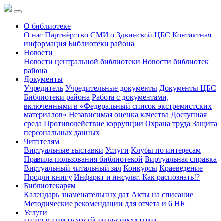
О библиотеке
О нас
Партнёрство
СМИ о Здвинской ЦБС
Контактная
информация
Библиотеки района
Новости
Новости центральной библиотеки
Новости библиотек
района
Документы
Учредитель
Учредительные документы
Документы ЦБС
Библиотеки района
Работа с документами,
включенными в «Федеральный список экстремистских
материалов»
Независимая оценка качества
Доступная
среда
Противодействие коррупции
Охрана труда
Защита
персональных данных
Читателям
Виртуальные выставки
Услуги
Клубы по интересам
Правила пользования библиотекой
Виртуальная справка
Виртуальный читальный зал
Конкурсы
Краеведение
Продли книгу
Инфаркт и инсульт. Как распознать!?
Библиотекарям
Календарь знаменательных дат
Акты на списание
Методические рекомендации для отчета и 6 НК
Услуги