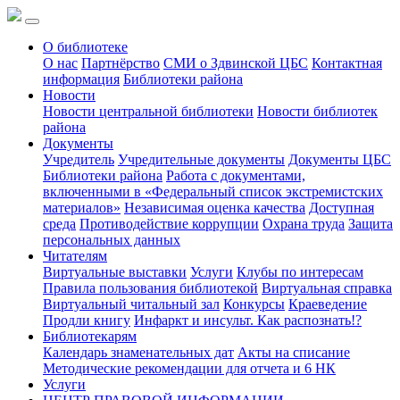
О библиотеке
О нас
Партнёрство
СМИ о Здвинской ЦБС
Контактная
информация
Библиотеки района
Новости
Новости центральной библиотеки
Новости библиотек
района
Документы
Учредитель
Учредительные документы
Документы ЦБС
Библиотеки района
Работа с документами,
включенными в «Федеральный список экстремистских
материалов»
Независимая оценка качества
Доступная
среда
Противодействие коррупции
Охрана труда
Защита
персональных данных
Читателям
Виртуальные выставки
Услуги
Клубы по интересам
Правила пользования библиотекой
Виртуальная справка
Виртуальный читальный зал
Конкурсы
Краеведение
Продли книгу
Инфаркт и инсульт. Как распознать!?
Библиотекарям
Календарь знаменательных дат
Акты на списание
Методические рекомендации для отчета и 6 НК
Услуги