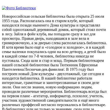
Новороссийская сельская библиотека была открыта 25 июля
1955 года. Располагалась она в старом клубе, который
находился позади ныненего Дома культуры и представлял
собой одноэтажный деревянный домик, который стоял почти
в лесу. Зайля в фойе клуба, вы попадали сразу в зал для
просмотра. Правая дверь, находяшаяся в зале вела в
гримировочную, а за дверью слева располагалась библиотека.
И хотя время было ещё и «голодное и холодное», и в каждой
семье валенки покупались одни на всю детвору, а детей было
в каждой семье по 7-8 человек, библиотека никогда не
пустовала. Сюда шли и стар и млад. Первым библиотекарем
нашей сельской библиотеки была Тютюнник Ефросинья
Пантелеевна/Лесничая-дев.фамилия/. В 1975 году был
построен новый Дом культуры - двухэтажный, где сегодня и
находится библиотека. В нашей библиотеке работали
интересные, грамотные и заинтересованные в своем деле
люли. Они несли знания, новую информацию людям,
проводили различные мероприятия. Библиотекарь всегда был
на первом плане - агитатор, информатор, психолог, учитель,
участник художественной самодеятельности и ещё много
различных проффесий негласно персикались в библиотекаре.
В библиотеку шли не только за знаниями, сюда шли за