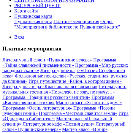
ЦЕНТР ПРАВОВОЙ ИНФОРМАЦИИ
РЕСУРСНЫЙ ЦЕНТР
Карта сайта
Пушкинская карта
Пушкинская карта
Платные мероприятия
Опрос
"Мероприятия в библиотеке по Пушкинской карте"
Вход
Платные мероприятия
Литературный салон «Пушкинские вечера»
Программа
«Тайна славянской письменности»
Программа «Мир русских
народных сказок»
Литературное кафе «Поэзия Серебряного
века»
Фольклорные посиделки «Русская, старинная, румяная
да блинная»
Игра-путешествие «Район, в котором живем»
Литературная игра «Классика на все времена»
Литературно-
музыкальная гостиная «Не жалею, не зову, не плачу…»
Программа «Традиции русского чаепития»
Программа
«Капели звонкие стихов»
Мастер-класс «Хранитель дома»
Программа «Осень литературная»
Программа «Поэзии
чудесный гений»
Программа «Местами славится земля»
Игра
«Однажды в библиотеке»
Мастер-класс «Пасхальный
сувенир»
Литературное кафе «Поэзия души»
Литературный
салон «Пушкинские вечера»
Мастер-класс «В мире