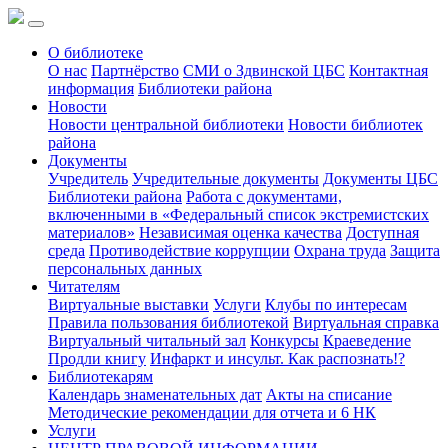
О библиотеке
О нас
Партнёрство
СМИ о Здвинской ЦБС
Контактная
информация
Библиотеки района
Новости
Новости центральной библиотеки
Новости библиотек
района
Документы
Учредитель
Учредительные документы
Документы ЦБС
Библиотеки района
Работа с документами,
включенными в «Федеральный список экстремистских
материалов»
Независимая оценка качества
Доступная
среда
Противодействие коррупции
Охрана труда
Защита
персональных данных
Читателям
Виртуальные выставки
Услуги
Клубы по интересам
Правила пользования библиотекой
Виртуальная справка
Виртуальный читальный зал
Конкурсы
Краеведение
Продли книгу
Инфаркт и инсульт. Как распознать!?
Библиотекарям
Календарь знаменательных дат
Акты на списание
Методические рекомендации для отчета и 6 НК
Услуги