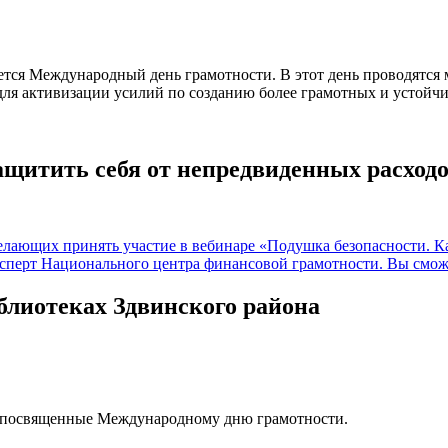
чается Международный день грамотности. В этот день проводятс
е для активизации усилий по созданию более грамотных и устойч
ащитить себя от непредвиденных расход
блиотеках Здвинского района
 посвященные Международному дню грамотности.