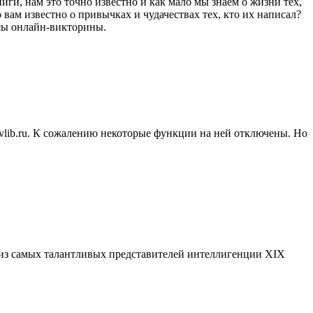
ги, нам это точно известно и как мало мы знаем о жизни тех,
ам известно о привычках и чудачествах тех, кто их написал?
осы онлайн-викторины.
zdvlib.ru. К сожалению некоторые функции на ней отключены. Но
 из самых талантливых представителей интеллигенции ХIХ