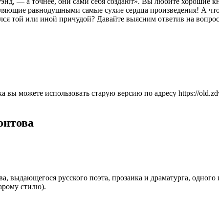
нд, — а точнее, они сами себя создают». Вы любите хорошие кни
ляющие равнодушными самые сухие сердца произведения! А что в
чался той или иной причудой? Давайте выясним ответив на вопр
а вы можете использовать старую версию по адресу https://old.
онтова
, выдающегося русского поэта, прозаика и драматурга, одного
тарому стилю).