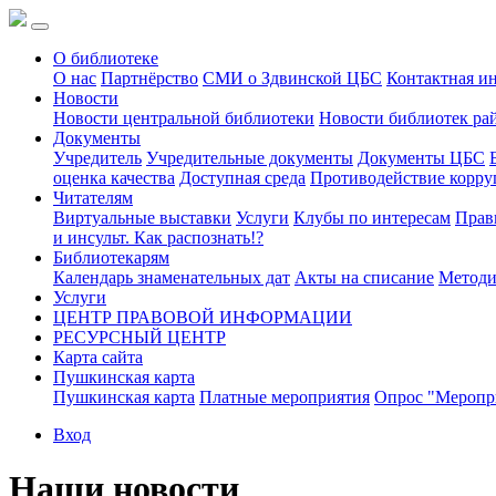
О библиотеке
О нас
Партнёрство
СМИ о Здвинской ЦБС
Контактная и
Новости
Новости центральной библиотеки
Новости библиотек ра
Документы
Учредитель
Учредительные документы
Документы ЦБС
оценка качества
Доступная среда
Противодействие корр
Читателям
Виртуальные выставки
Услуги
Клубы по интересам
Прав
и инсульт. Как распознать!?
Библиотекарям
Календарь знаменательных дат
Акты на списание
Методи
Услуги
ЦЕНТР ПРАВОВОЙ ИНФОРМАЦИИ
РЕСУРСНЫЙ ЦЕНТР
Карта сайта
Пушкинская карта
Пушкинская карта
Платные мероприятия
Опрос "Меропри
Вход
Наши новости