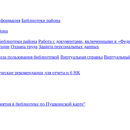
нформация
Библиотеки района
йона
Библиотеки района
Работа с документами, включенными в «Феде
упции
Охрана труда
Защита персональных данных
ила пользования библиотекой
Виртуальная справка
Виртуальный
ческие рекомендации для отчета и 6 НК
ятия в библиотеке по Пушкинской карте"